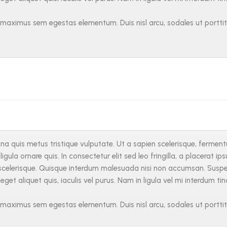
aximus sem egestas elementum. Duis nisl arcu, sodales ut porttitor 
a quis metus tristique vulputate. Ut a sapien scelerisque, fermentum
igula ornare quis. In consectetur elit sed leo fringilla, a placerat ip
celerisque. Quisque interdum malesuada nisi non accumsan. Suspend
 eget aliquet quis, iaculis vel purus. Nam in ligula vel mi interdum ti
aximus sem egestas elementum. Duis nisl arcu, sodales ut porttitor 