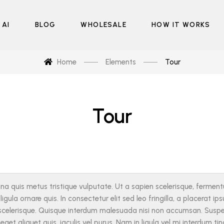
 AI
BLOG
WHOLESALE
HOW IT WORKS
Home
Elements
Tour
Tour
a quis metus tristique vulputate. Ut a sapien scelerisque, fermentum
igula ornare quis. In consectetur elit sed leo fringilla, a placerat ip
celerisque. Quisque interdum malesuada nisi non accumsan. Suspend
 eget aliquet quis, iaculis vel purus. Nam in ligula vel mi interdum ti