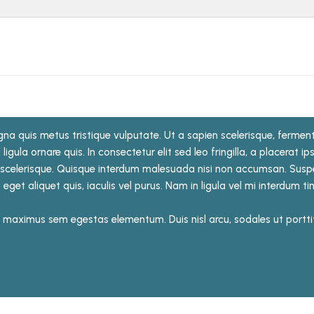
na quis metus tristique vulputate. Ut a sapien scelerisque, fermentu
ligula ornare quis. In consectetur elit sed leo fringilla, a placerat i
celerisque. Quisque interdum malesuada nisi non accumsan. Suspen
s eget aliquet quis, iaculis vel purus. Nam in ligula vel mi interdum t
maximus sem egestas elementum. Duis nisl arcu, sodales ut porttitor