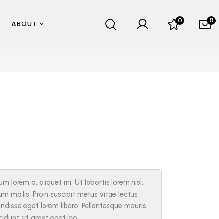
0
0
ABOUT
 lorem a, aliquet mi. Ut lobortis lorem nisl,
sum mollis. Proin suscipit metus vitae lectus
isse eget lorem libero. Pellentesque mauris
ncidunt sit amet eget leo.