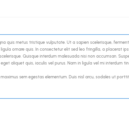
a quis metus tristique vulputate. Ut a sapien scelerisque, fermentum
ligula ornare quis. In consectetur elit sed leo fringilla, a placerat i
celerisque. Quisque interdum malesuada nisi non accumsan. Suspen
s eget aliquet quis, iaculis vel purus. Nam in ligula vel mi interdum ti
aximus sem egestas elementum. Duis nisl arcu, sodales ut porttitor