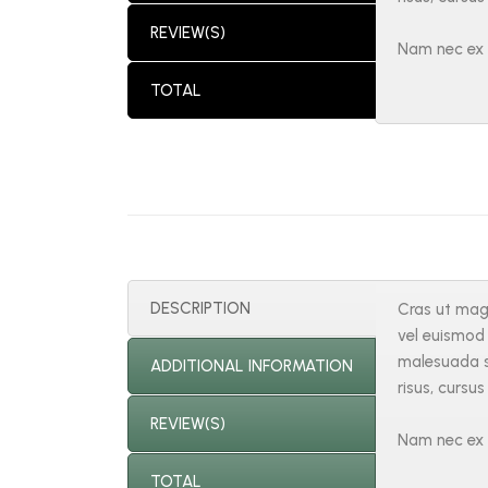
REVIEW(S)
Nam nec ex m
TOTAL
DESCRIPTION
Cras ut magn
vel euismod l
malesuada s
ADDITIONAL INFORMATION
risus, cursus
REVIEW(S)
Nam nec ex m
TOTAL