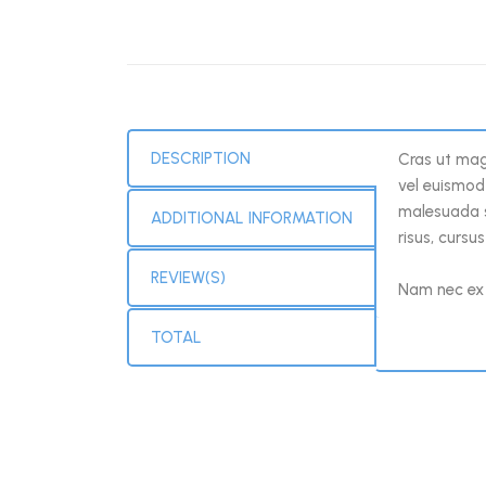
DESCRIPTION
Cras ut magn
vel euismod 
malesuada s
ADDITIONAL INFORMATION
risus, cursu
REVIEW(S)
Nam nec ex m
TOTAL