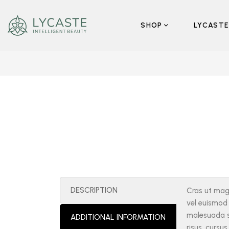
SHOP
LYCASTE
DESCRIPTION
Cras ut magn
vel euismod l
malesuada s
ADDITIONAL INFORMATION
risus, cursus